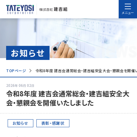
メニュー
news
お知らせ
TOPページ
令和8年度 建吉会通常総会・建吉組安全大会・懇親会を開催
2026
06
02
年
月
日
令和8年度 建吉会通常総会・建吉組安全大
会・懇親会を開催いたしました
お知らせ
表彰・感謝状