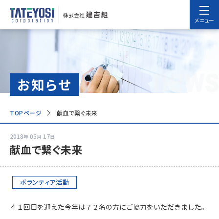
メニュー
news
お知らせ
TOPページ
献血で繋ぐ未来
2018
05
17
年
月
日
献血で繋ぐ未来
ボランティア活動
４１回目を迎えた今年は７２名の方にご協力をいただきました。