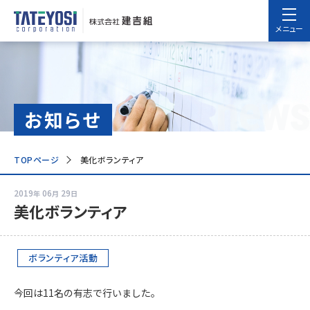
メニュー
news
お知らせ
TOPページ
美化ボランティア
2019
06
29
年
月
日
美化ボランティア
ボランティア活動
今回は11名の有志で行いました。