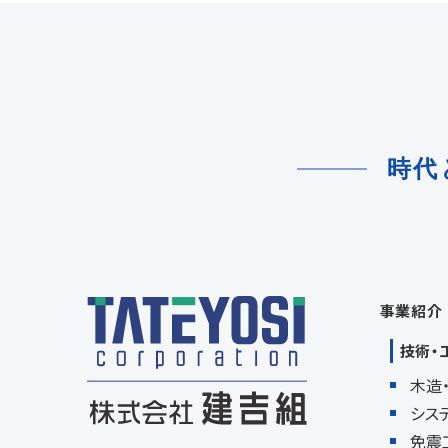
時代
事業紹介
技術・
木造
シス
免震