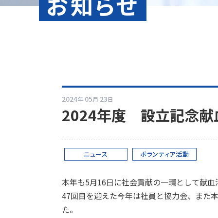
お知らせ
2024
05
23
年
月
日
2024年度 設立記念献
ニュース
ボランティア活動
本年も5月16日に社会貢献の一環として献
47回目を迎えた今年は社員と協力会、また
た。