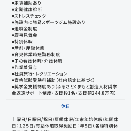
◾家賃補助あり
◾定期健康診断
◾ストレスチェック
◾施設内に簡易スポーツジム施設あり
◾退職金制度
◾慶弔見舞金
◾特別休暇
◾産前・産後休業
◾育児休業時短勤務制度
◾子の看護休暇・介護休暇
◾作業着貸与
◾社員旅行・レクリエーション
◾資格試験受験料補助（社内規定に基づく）
◾奨学金支援制度あり（ふるさとくまもと創造人材奨学
金返還サポート制度・支援枠1名・支援額244.8万円）
休日
土曜日/日曜日/祝日/夏季休暇/年末年始休暇/年間休
日：１２５日/有給休暇取得奨励日：年５日（各種特別休