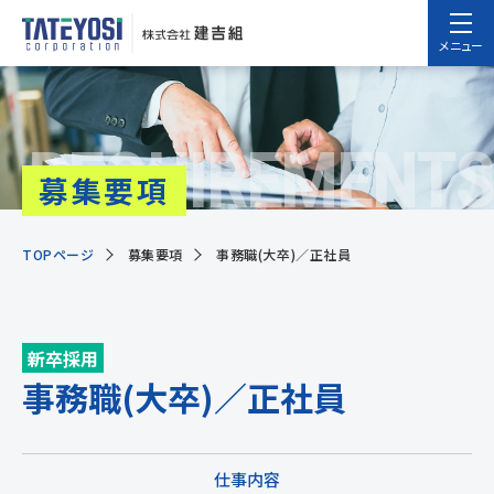
メニュー
REQUIREMENTS
募集要項
TOPページ
募集要項
事務職(大卒)／正社員
新卒採用
事務職(大卒)／正社員
仕事内容