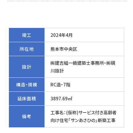
竣工
2024年4月
所在地
熊本市中央区
㈱建吉組一級建築士事務所・㈱硯
設計
川設計
構造・規模
RC造・7階
延床面積
3897.69㎡
工事名：(仮称)サービス付き高齢者
備考
向け住宅｢サンあさひの｣新築工事