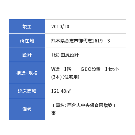
竣工
2010/10
所在地
熊本県合志市御代志1619‐3
設計
（株）田尻設計
W造 1階 ＧＥＯ設置 1セット
構造・規模
(3本)（住宅用）
延床面積
121.48㎡
工事名：西合志中央保育園増築工
備考
事