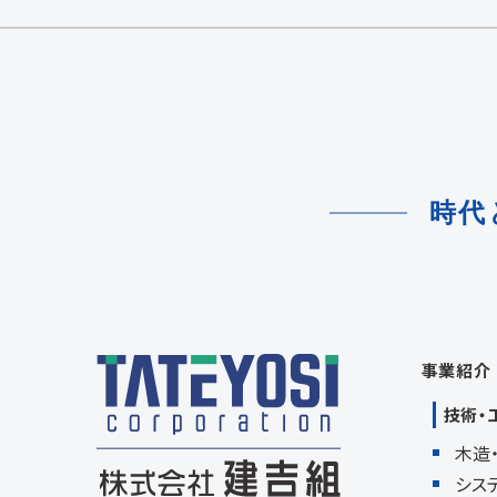
時代
事業紹介
技術・
木造
シス