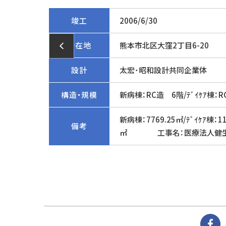
竣工
2006/6/30
所在地
熊本市北区大窪2丁目6-20
設計
太宏･昭和設計共同企業体
構造・規模
新病棟：RC造 6階/ﾃﾞｲｹｱ棟
新病棟：7769.25㎡/ﾃﾞｲｹｱ棟
備考
㎡ 工事名：医療法人健生