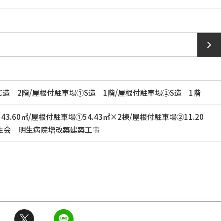
：RC造 2階/屋根付駐車場①S造 1階/屋根付駐車場②S造 1階
：1143.60㎡/屋根付駐車場①54.43㎡×2棟/屋根付駐車場②11.20
会 明生病院増改築建築工事